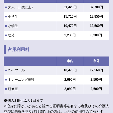
■
大人（18歳以上）
31,420円
37,700円
■
中学生
15,710円
18,850円
■
小学生
10,470円
12,560円
■
幼児
5,230円
6,280円
占用利用料
市内
市外
■
25ｍプール
10,470円
12,560円
■
トレーニング施設
2,090円
2,500円
■
研修室
2,090円
2,500円
※個人利用は1人1回まで
※心身に障がいがあると認める証明書等を有する者及びその介護人
並びに未就学児及び65歳以上の方は、上記の使用料の半額とす