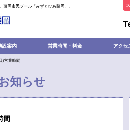
ル、藤岡市民プール「みずとぴあ藤岡」。
T
施設案内
営業時間・料金
アクセ
(日)営業時間
お知らせ
時間