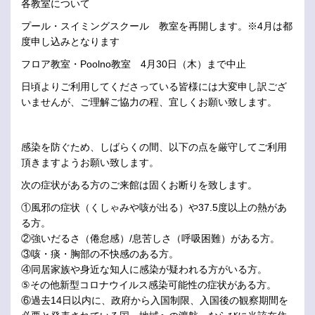
各教室について
プール・スイミングスクール 教室を再開します。※4月は都
度申し込みとなります
フロア教室・Poolno教室 4月30日（木）まで中止
日頃よりご利用してくださっている皆様には大変申し訳ござ
いませんが、ご理解ご協力の程、宜しくお願い致します。
感染を防ぐため、しばらくの間、以下の点を厳守してご利用
頂きますようお願い致します。
次の症状がある方のご来館は固くお断りを致します。
①風邪の症状（くしゃみや咳が出る）や37.5度以上の熱があ
る方。
②強いだるさ（倦怠感）/息苦しさ（呼吸困難）がある方。
③咳・痰・胸部の不快感のある方。
④同居家族や身近な知人に感染が疑われる方がいる方。
⑤その他新型コロナウイルス感染可能性の症状がある方。
⑥過去14日以内に、政府から入国制限、入国後の観察期間を