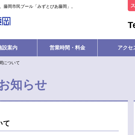
ル、藤岡市民プール「みずとぴあ藤岡」。
T
施設案内
営業時間・料金
アクセ
間について
お知らせ
いて